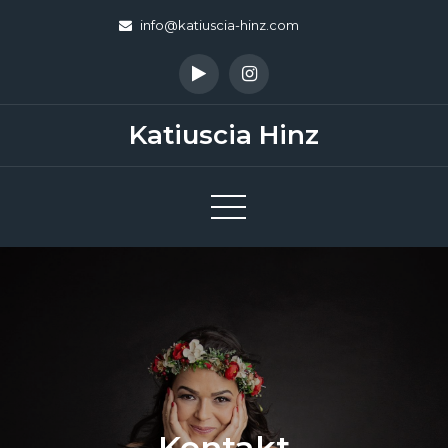
Skip
info@katiuscia-hinz.com
to
content
Katiuscia Hinz
Kontakt