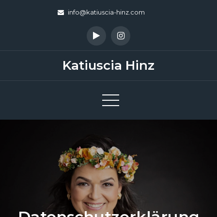
Skip
info@katiuscia-hinz.com
to
content
Katiuscia Hinz
Datenschutzerklärung