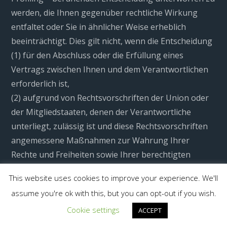
werden, die Ihnen gegenüber rechtliche Wirkung
entfaltet oder Sie in ähnlicher Weise erheblich
beeinträchtigt. Dies gilt nicht, wenn die Entscheidung
(1) für den Abschluss oder die Erfüllung eines
Vertrags zwischen Ihnen und dem Verantwortlichen
erforderlich ist,
(2) aufgrund von Rechtsvorschriften der Union oder
der Mitgliedstaaten, denen der Verantwortliche
unterliegt, zulässig ist und diese Rechtsvorschriften
angemessene Maßnahmen zur Wahrung Ihrer
Rechte und Freiheiten sowie Ihrer berechtigten
Interessen enthalten oder
This website uses cookies to improve your experience. We'll
(3) mit Ihrer ausdrücklichen Einwilligung erfolgt.
assume you're ok with this, but you can opt-out if you wish.
Allerdings dürfen diese Entscheidungen nicht auf
Cookie settings
besonderen Kategorien personenbezogener Daten
ACCEPT
nach Art. 9 Abs. 1 DSGVO beruhen, sofern nicht Art. 9